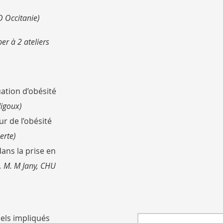
 Occitanie)
per à 2 ateliers
uation d’obésité
igoux)
r de l’obésité
erte)
ans la prise en
 M. M Jany, CHU
els impliqués