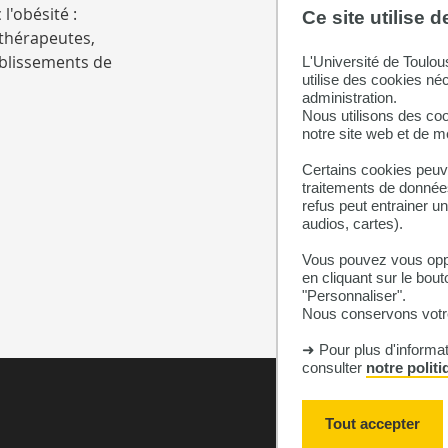
l'obésité :
Ce site utilise 
ithérapeutes,
ablissements de
L'Université de Toulou
utilise des cookies né
administration.
Nous utilisons des coo
notre site web et de 
Certains cookies peuve
traitements de données
refus peut entrainer u
audios, cartes).
Vous pouvez vous oppo
en cliquant sur le bout
"Personnaliser".
Nous conservons votre
➜ Pour plus d'informa
consulter
notre polit
Plan du site
Accessibilité : n
Tout accepter