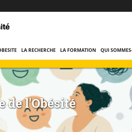
Aller
Navigation
Accès
Connexion
au
directs
contenu
OBESITE
LA RECHERCHE
LA FORMATION
QUI SOMMES
e de l'Obésité