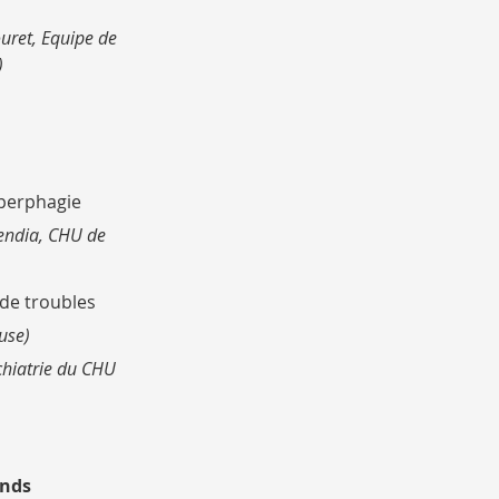
ouret, Equipe de
)
yperphagie
mendia, CHU de
 de troubles
use)
chiatrie du CHU
ands