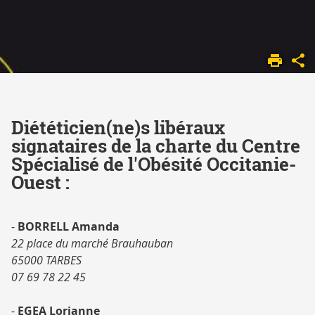
ACCUEIL
CSO
OBÉSITÉ
ADULTE
JE
Diététicien(ne)s libéraux
CHERCHE...
signataires de la charte du Centre
UNE
Spécialisé de l'Obésité Occitanie-
PRISE
Ouest :
EN
CHARGE
PROCHE
-
BORRELL Amanda
DE CHEZ
22 place du marché Brauhauban
MOI
65000 TARBES
07 69 78 22 45
-
EGEA Lorianne