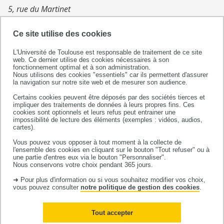
5, rue du Martinet
65000 TARBES
07 82 89 86 36
Ce site utilise des cookies
L'Université de Toulouse est responsable de traitement de ce site
- FOURCADE Estelle
web. Ce dernier utilise des cookies nécessaires à son
fonctionnement optimal et à son administration.
200, rue du 8 Mai 1945
Nous utilisons des cookies "essentiels" car ils permettent d'assurer
65300 LANNEMEZAN
la navigation sur notre site web et de mesurer son audience.
06 21 59 00 31
Certains cookies peuvent être déposés par des sociétés tierces et
impliquer des traitements de données à leurs propres fins. Ces
cookies sont optionnels et leurs refus peut entrainer une
- GRANIER Camille,
impossibilité de lecture des éléments (exemples : vidéos, audios,
cartes).
Groupe médical de la Gare,
3 place de la Gare
Vous pouvez vous opposer à tout moment à la collecte de
l'ensemble des cookies en cliquant sur le bouton "Tout refuser" ou à
65200 Bagnères de Bigorre
une partie d'entres eux via le bouton "Personnaliser".
07 81 28 83 81
Nous conservons votre choix pendant 365 jours.
➜ Pour plus d'information ou si vous souhaitez modifier vos choix,
vous pouvez consulter
notre politique de gestion des cookies
.
Tout accepter