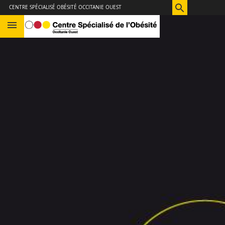
Aller
Navigation
Accès
Connexion
CENTRE SPÉCIALISÉ OBÉSITÉ OCCITANIE OUEST
au
directs
contenu