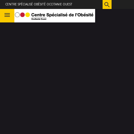
Aller
Navigation
Accès
Connexion
CENTRE SPÉCIALISÉ OBÉSITÉ OCCITANIE OUEST
au
directs
contenu