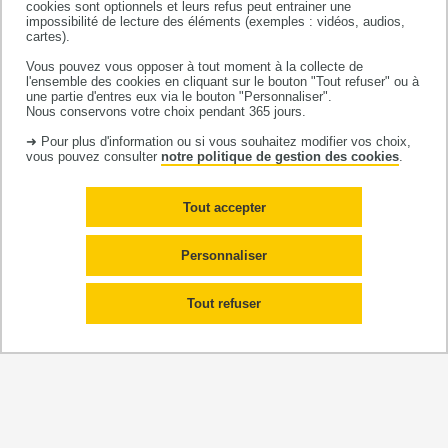
cookies sont optionnels et leurs refus peut entrainer une
impossibilité de lecture des éléments (exemples : vidéos, audios,
cartes).
Vous pouvez vous opposer à tout moment à la collecte de
l'ensemble des cookies en cliquant sur le bouton "Tout refuser" ou à
une partie d'entres eux via le bouton "Personnaliser".
Nous conservons votre choix pendant 365 jours.
➜ Pour plus d'information ou si vous souhaitez modifier vos choix,
SSR Clinique du Château de
vous pouvez consulter
notre politique de gestion des cookies
.
Vernhes
Tout accepter
Le SSR du Château de Vernhes est spécialisé
et reconnu au niveau national dans la prise en
Personnaliser
charge de l'
obésité
et
de ses
comorbidités
, il
est situé à
Bondigoux
, au nord de la Haute-
Tout refuser
Garonne entre Montauban et Gaillac.
Adresse : Route de Villemur 31340 Bondigoux
Site internet