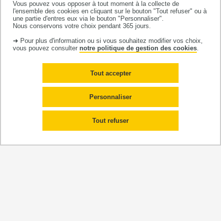
de l’obésité », CH Bigorre, Tarbes
Vous pouvez vous opposer à tout moment à la collecte de
l'ensemble des cookies en cliquant sur le bouton "Tout refuser" ou à
Programme "Accompagnement du
une partie d'entres eux via le bouton "Personnaliser".
Nous conservons votre choix pendant 365 jours.
Patient en Chirurgie Bariatrique",
➜ Pour plus d'information ou si vous souhaitez modifier vos choix,
Clinique Toulouse Lautrec, Albi
vous pouvez consulter
notre politique de gestion des cookies
.
Programme pour les candidats à la
Tout accepter
chirurgie bariatrique, Polyclinique
Sidobre, Castres
Personnaliser
Programme de prise en charge
médicale et/ou chirurgicale des
Tout refuser
patients souffrant d’obésité, Clinique
Croix Saint-Michel, Montauban
Programmes pour les