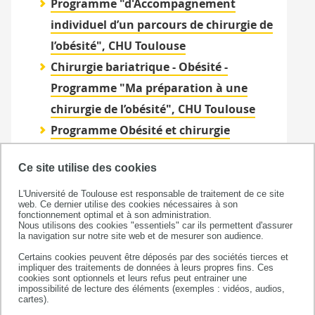
Programme "d'Accompagnement
individuel d’un parcours de chirurgie de
l’obésité", CHU Toulouse
Chirurgie bariatrique - Obésité -
Programme "Ma préparation à une
chirurgie de l’obésité", CHU Toulouse
Programme Obésité et chirurgie
bariatrique, Clinique du Château de
Ce site utilise des cookies
Vernhes, Bondigoux
Programme "Avant chirurgie
L'Université de Toulouse est responsable de traitement de ce site
web. Ce dernier utilise des cookies nécessaires à son
bariatrique", Clinique des Cèdres,
fonctionnement optimal et à son administration.
Nous utilisons des cookies "essentiels" car ils permettent d'assurer
Cornebarrieu
la navigation sur notre site web et de mesurer son audience.
Programme "Préparer ma chirurgie de
Certains cookies peuvent être déposés par des sociétés tierces et
impliquer des traitements de données à leurs propres fins. Ces
l’obésité", Clinique Occitanie, Muret
cookies sont optionnels et leurs refus peut entrainer une
impossibilité de lecture des éléments (exemples : vidéos, audios,
Programme «Vivre avec une chirurgie
cartes).