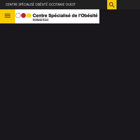
Aller
Navigation
Accès
Connexion
CENTRE SPÉCIALISÉ OBÉSITÉ OCCITANIE OUEST
au
directs
contenu