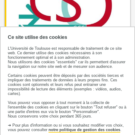
Ce site utilise des cookies
Cartographie des SMR
L'Université de Toulouse est responsable de traitement de ce site
web. Ce dernier utilise des cookies nécessaires à son
fonctionnement optimal et à son administration.
Nous utilisons des cookies "essentiels" car ils permettent d'assurer
la navigation sur notre site web et de mesurer son audience.
Certains cookies peuvent être déposés par des sociétés tierces et
impliquer des traitements de données à leurs propres fins. Ces
cookies sont optionnels et leurs refus peut entrainer une
impossibilité de lecture des éléments (exemples : vidéos, audios,
cartes).
Vous pouvez vous opposer à tout moment à la collecte de
l'ensemble des cookies en cliquant sur le bouton "Tout refuser" ou à
Centre Spécialisé Obésité Occitanie Ouest
une partie d'entres eux via le bouton "Personnaliser".
Hôpital Rangueil
Nous conservons votre choix pendant 365 jours.
1, avenue Jean Poulhès
➜ Pour plus d'information ou si vous souhaitez modifier vos choix,
vous pouvez consulter
notre politique de gestion des cookies
.
31059 Toulouse cedex 9